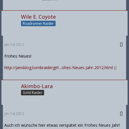
Wile E. Coyote
Roadrunner Raider
Jan 1st 2012
Frohes Neues!
http://jansblog.tombraidergirl…ohes-Neues-Jahr-2012.html
Akimbo-Lara
Gold Raider
Jan 1st 2012
Auch ich wünsche hier etwas verspätet ein Frohes Neues Jahr!