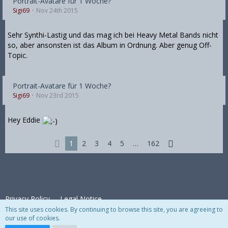
Portrait-Avatare für 1 Woche?
Sigi69
Nov 24th 2015
Sehr Synthi-Lastig und das mag ich bei Heavy Metal Bands nicht
so, aber ansonsten ist das Album in Ordnung. Aber genug Off-
Topic.
Portrait-Avatare für 1 Woche?
Sigi69
Nov 23rd 2015
Hey Eddie
1
2
3
4
5
…
162
Privacy Policy
Legal Notice
This site uses cookies. By continuing to browse this site, you are agreeing to
our use of cookies.