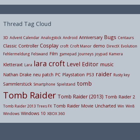
Thread Tag Cloud
Bugs
Anniversary
3D
Advent Calendar
Analogstick
Android
Centaurs
Cosplay
Classic
Controller
demo
croft
Croft Manor
DirectX
Evolution
Film
Fehlermeldung
Felswand
gamepad
Journeys
joypad
Kamera
lara croft
Level Editor
music
Kletteraxt
Lara
raider
Nathan Drake
neu
patch
PC
Playstation
PS3
Rusty key
tomb
Sammlerstück
Smartphone
Spielstand
Tomb Raider
Tomb Raider (2013)
Tomb Raider 2
Tomb Raider Movie
Uncharted
Tomb Raider 2013 Trees FX
Win
Win8
Windows 10
Windows
XBOX 360