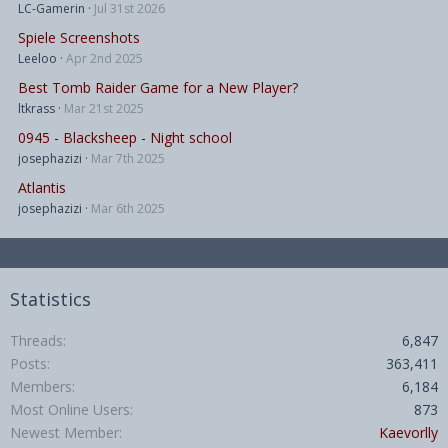
LC-Gamerin
Jul 31st 2026
Spiele Screenshots
Leeloo
Apr 2nd 2025
Best Tomb Raider Game for a New Player?
ltkrass
Mar 21st 2025
0945 - Blacksheep - Night school
josephazizi
Mar 7th 2025
Atlantis
josephazizi
Mar 6th 2025
Statistics
Threads
6,847
Posts
363,411
Members
6,184
Most Online Users
873
Newest Member
Kaevorlly