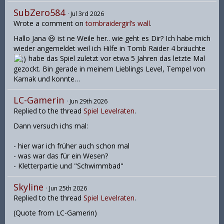
SubZero584
Jul 3rd 2026
Wrote a comment on
tombraidergirl’s wall
.
Hallo Jana 😃 ist ne Weile her.. wie geht es Dir? Ich habe mich
wieder angemeldet weil ich Hilfe in Tomb Raider 4 bräuchte
habe das Spiel zuletzt vor etwa 5 Jahren das letzte Mal
gezockt. Bin gerade in meinem Lieblings Level, Tempel von
Karnak und konnte…
LC-Gamerin
Jun 29th 2026
Replied to the thread
Spiel Levelraten
.
Dann versuch ichs mal:
- hier war ich früher auch schon mal
- was war das für ein Wesen?
- Kletterpartie und "Schwimmbad"
Skyline
Jun 25th 2026
Replied to the thread
Spiel Levelraten
.
(Quote from LC-Gamerin)