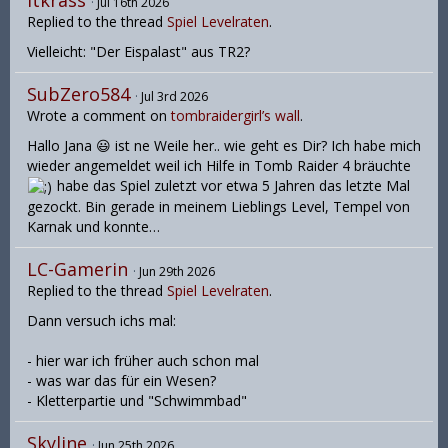
ltkrass
Jul 16th 2026
Replied to the thread
Spiel Levelraten
.
Vielleicht: "Der Eispalast" aus TR2?
SubZero584
Jul 3rd 2026
Wrote a comment on
tombraidergirl’s wall
.
Hallo Jana 😃 ist ne Weile her.. wie geht es Dir? Ich habe mich
wieder angemeldet weil ich Hilfe in Tomb Raider 4 bräuchte
habe das Spiel zuletzt vor etwa 5 Jahren das letzte Mal
gezockt. Bin gerade in meinem Lieblings Level, Tempel von
Karnak und konnte…
LC-Gamerin
Jun 29th 2026
Replied to the thread
Spiel Levelraten
.
Dann versuch ichs mal:
- hier war ich früher auch schon mal
- was war das für ein Wesen?
- Kletterpartie und "Schwimmbad"
Skyline
Jun 25th 2026