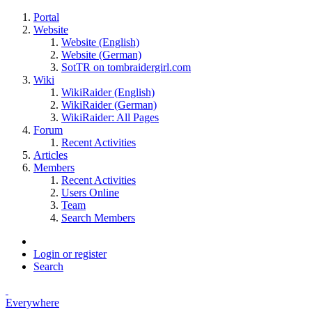
Portal
Website
Website (English)
Website (German)
SotTR on tombraidergirl.com
Wiki
WikiRaider (English)
WikiRaider (German)
WikiRaider: All Pages
Forum
Recent Activities
Articles
Members
Recent Activities
Users Online
Team
Search Members
Login or register
Search
Everywhere