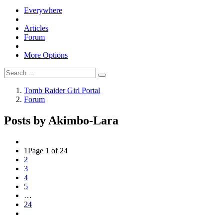
Everywhere
Articles
Forum
More Options
Tomb Raider Girl Portal
Forum
Posts by Akimbo-Lara
1
Page 1 of 24
2
3
4
5
…
24