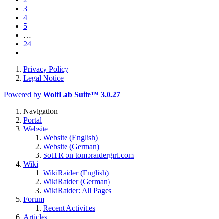
3
4
5
…
24
Privacy Policy
Legal Notice
Powered by
WoltLab Suite™ 3.0.27
Navigation
Portal
Website
Website (English)
Website (German)
SotTR on tombraidergirl.com
Wiki
WikiRaider (English)
WikiRaider (German)
WikiRaider: All Pages
Forum
Recent Activities
Articles