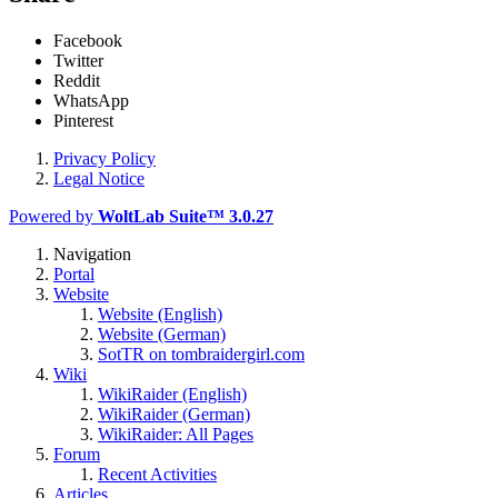
Facebook
Twitter
Reddit
WhatsApp
Pinterest
Privacy Policy
Legal Notice
Powered by
WoltLab Suite™ 3.0.27
Navigation
Portal
Website
Website (English)
Website (German)
SotTR on tombraidergirl.com
Wiki
WikiRaider (English)
WikiRaider (German)
WikiRaider: All Pages
Forum
Recent Activities
Articles