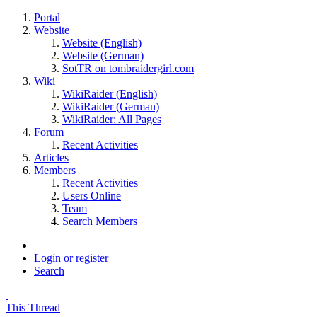
Portal
Website
Website (English)
Website (German)
SotTR on tombraidergirl.com
Wiki
WikiRaider (English)
WikiRaider (German)
WikiRaider: All Pages
Forum
Recent Activities
Articles
Members
Recent Activities
Users Online
Team
Search Members
Login or register
Search
This Thread