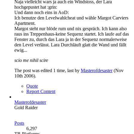
Naja vielleicht wars ja auch ein Windstoss, der Lara
hochgepustet hat :grin:
Und dann noch eins in AoD:
Ich benutze den Levelwahlcheat und wähle Margot Carviers
Apartment.
Margot steht nur blöde rum und nix gespräch. Ich kann also
raus ins Treppenhaus-keine Sequenz startet. Ich laufe auf das
Fenster zu, durch das Lara ja in der Sequenz normalerweise
den Level verlässt. Lara Durchläuft glatt die Wand und fällt
ewig...
scio me nihil scire
The post was edited 1 time, last by
Masterofdesaster
(
Nov
10th 2006
).
Quote
Report Content
Masterofdesaster
Gold Raider
Posts
6,297
TR Platforms