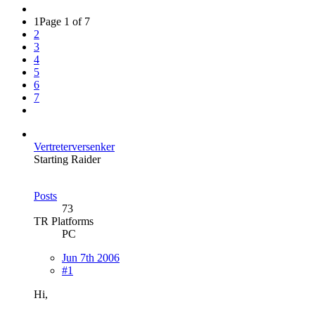
1
Page 1 of 7
2
3
4
5
6
7
Vertreterversenker
Starting Raider
Posts
73
TR Platforms
PC
Jun 7th 2006
#1
Hi,