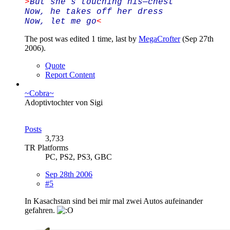
>
But she’s touching his—chest
Now, he takes off her dress
Now, let me go
<
The post was edited 1 time, last by
MegaCrofter
(
Sep 27th
2006
).
Quote
Report Content
~Cobra~
Adoptivtochter von Sigi
Posts
3,733
TR Platforms
PC, PS2, PS3, GBC
Sep 28th 2006
#5
In Kasachstan sind bei mir mal zwei Autos aufeinander
gefahren.