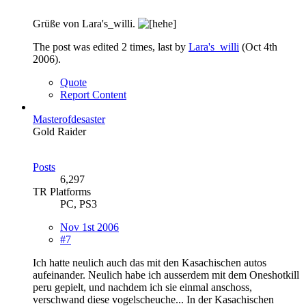
Grüße von Lara's_willi.
The post was edited 2 times, last by
Lara's_willi
(
Oct 4th
2006
).
Quote
Report Content
Masterofdesaster
Gold Raider
Posts
6,297
TR Platforms
PC, PS3
Nov 1st 2006
#7
Ich hatte neulich auch das mit den Kasachischen autos
aufeinander. Neulich habe ich ausserdem mit dem Oneshotkill
peru gepielt, und nachdem ich sie einmal anschoss,
verschwand diese vogelscheuche... In der Kasachischen