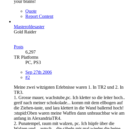
your brains!
Quote
Report Content
Masterofdesaster
Gold Raider
Posts
6,297
TR Platforms
PC, PS3
Sep 27th 2006
#2
Meine zwei witzigsten Erlebnisse waren 1. In TR2 und 2. In
TR3.
1. Grosse mauer, wachstube,pc. Ich kletter so die leiter hoch..
greif nach meiner schokolade... komm mit dem ellbogen auf
die Ziehen-taste, und lara klettert in die Wand ballernd hoch!
:stupid:Oben waren meine Waffen dann unbrauchbar wie am
anfang in AlexandriaTR4.
2. Punatempel, raum mit walzen, pc. Ich hüpfe über die
Walzen und... autsch... die säbeln mir mal wieder die beine